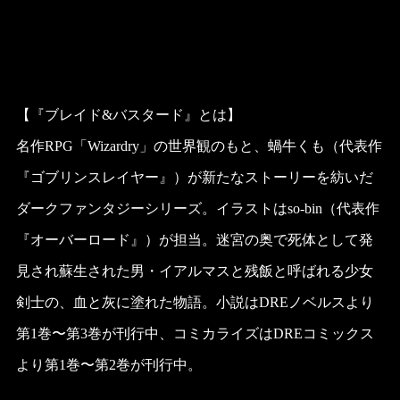
【『ブレイド&バスタード』とは】
名作RPG「Wizardry」の世界観のもと、蝸牛くも（代表作
『ゴブリンスレイヤー』）が新たなストーリーを紡いだ
ダークファンタジーシリーズ。イラストはso-bin（代表作
『オーバーロード』）が担当。迷宮の奥で死体として発
見され蘇生された男・イアルマスと残飯と呼ばれる少女
剣士の、血と灰に塗れた物語。小説はDREノベルスより
第1巻〜第3巻が刊行中、コミカライズはDREコミックス
より第1巻〜第2巻が刊行中。